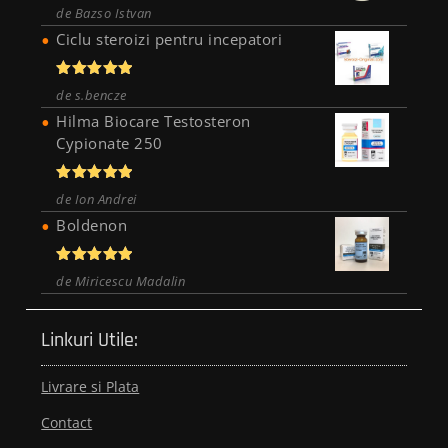
Evaluat
de Bazso Istvan
la
4
din
5
Ciclu steroizi pentru incepatori
Evaluat la
de s.bencze
5
din 5
Hilma Biocare Testosteron
Cypionate 250
Evaluat la
de Ion Andrei
5
din 5
Boldenon
Evaluat la
de Miricescu Madalin
5
din 5
Linkuri Utile:
Livrare si Plata
Contact