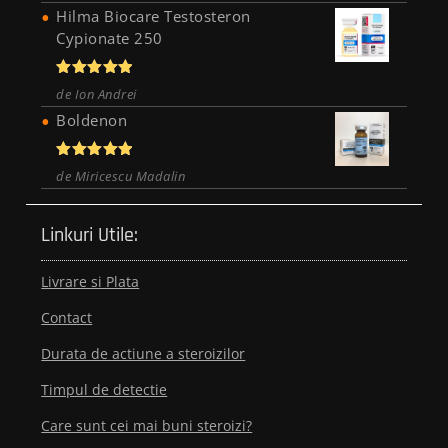
Hilma Biocare Testosteron
Cypionate 250
Evaluat la
de Ion Andrei
5
din 5
Boldenon
Evaluat la
de Miricescu Madalin
5
din 5
Linkuri Utile:
Livrare si Plata
Contact
Durata de actiune a steroizilor
Timpul de detectie
Care sunt cei mai buni steroizi?