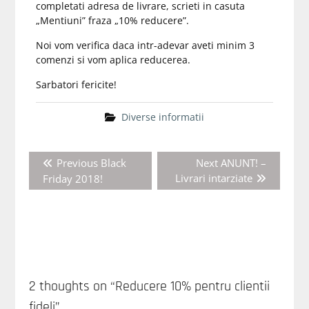
completati adresa de livrare, scrieti in casuta
„Mentiuni” fraza „10% reducere”.
Noi vom verifica daca intr-adevar aveti minim 3
comenzi si vom aplica reducerea.
Sarbatori fericite!
Diverse informatii
Navigare
Previous
Next
Previous
Black
Next
ANUNT! –
în
post:
post:
Livrari intarziate
Friday 2018!
articole
2 thoughts on “Reducere 10% pentru clientii
fideli”