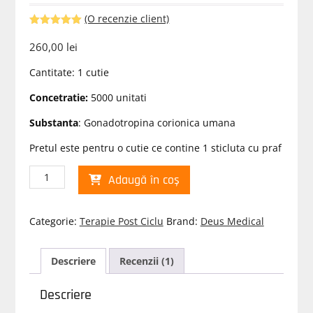
(O recenzie client)
Evaluat la
5.00
din 5
260,00
lei
pe baza
unei
Cantitate: 1 cutie
singure
evaluări
Concetratie:
5000 unitati
Substanta
: Gonadotropina corionica umana
Pretul este pentru o cutie ce contine 1 sticluta cu praf
Cantitate
Adaugă în coș
HCG
5000
IU
Categorie:
Terapie Post Ciclu
Brand:
Deus Medical
Gonadotropin
Pregnyl
Deus
Descriere
Recenzii (1)
Medical
Descriere