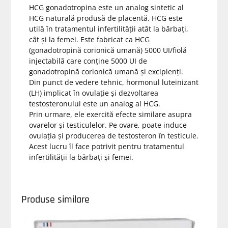
HCG gonadotropina este un analog sintetic al
HCG naturală produsă de placentă. HCG este
utilă în tratamentul infertilității atât la bărbați,
cât și la femei. Este fabricat ca HCG
(gonadotropină corionică umană) 5000 UI/fiolă
injectabilă care conține 5000 UI de
gonadotropină corionică umană și excipienți.
Din punct de vedere tehnic, hormonul luteinizant
(LH) implicat în ovulație și dezvoltarea
testosteronului este un analog al HCG.
Prin urmare, ele exercită efecte similare asupra
ovarelor și testiculelor. Pe ovare, poate induce
ovulația și producerea de testosteron în testicule.
Acest lucru îl face potrivit pentru tratamentul
infertilității la bărbați și femei.
Produse similare