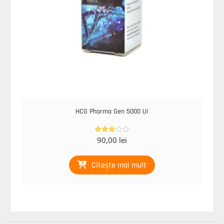
HCG Pharma Gen 5000 UI
90,00
lei
Evaluat
la
3.00
din 5
Citește mai mult