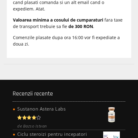
cand plasati comanda si un alt email cand o
expediem. Atat.
Valoarea minima a cosului de cumparaturi
fara taxe
de transport trebuie sa fie
de 300 RON
.
Comenzile plasate dupa ora 16:00 vor fi expediate a
doua zi.
Recenzii recente
Sustanon Astera Labs
Evaluat
de Bazso Istvan
la
4
din
5
Ciclu steroizi pentru incepatori