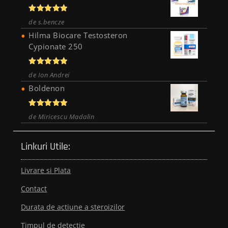
Evaluat la
de s.bencze
5
din 5
Hilma Biocare Testosteron
Cypionate 250
Evaluat la
de Ion Andrei
5
din 5
Boldenon
Evaluat la
de Miricescu Madalin
5
din 5
Linkuri Utile:
Livrare si Plata
Contact
Durata de actiune a steroizilor
Timpul de detectie