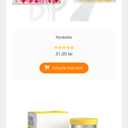
Parabolan
31,00
lei
Evaluat la
4.83
din 5
Citește mai mult