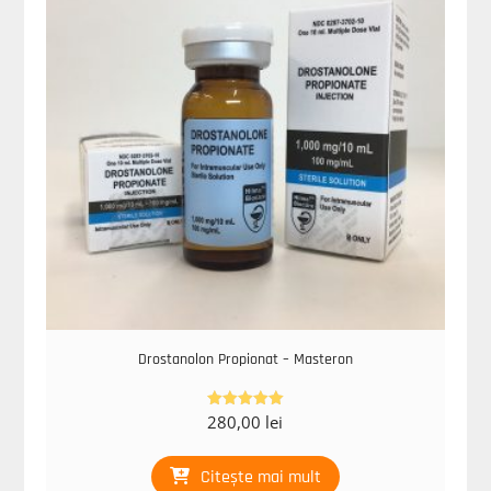
Drostanolon Propionat – Masteron
280,00
lei
Evaluat la
5.00
din 5
Citește mai mult