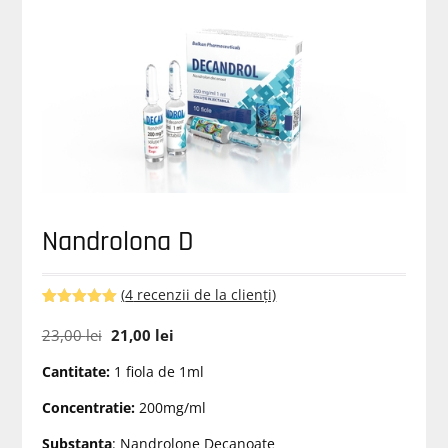
Nandrolona D
(
4
recenzii de la clienți)
Evaluat la
4
5.00
din 5
Prețul
Prețul
23,00
lei
21,00
lei
pe baza a
inițial
curent
evaluări de
Cantitate:
1 fiola de 1ml
la clienți
a
este:
fost:
21,00 lei.
Concentratie:
200mg/ml
23,00 lei.
Substanta
: Nandrolone Decanoate